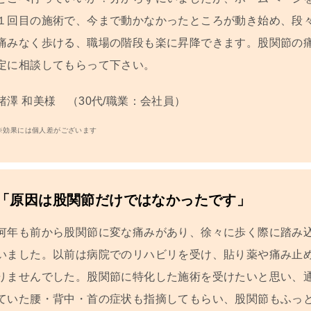
１回目の施術で、今まで動かなかったところが動き始め、段
痛みなく歩ける、職場の階段も楽に昇降できます。股関節の
定に相談してもらって下さい。
諸澤 和美様 （30代/職業：会社員）
※効果には個人差がございます
「原因は股関節だけではなかったです」
何年も前から股関節に変な痛み
があり、徐々に歩く際に踏み
いました。以前は病院でのリハビリを受け、貼り薬や痛み止
りませんでした。股関節に特化した施術を受けたいと思い、
ていた腰・背中・首の症状も指摘してもらい、股関節も
ふっ