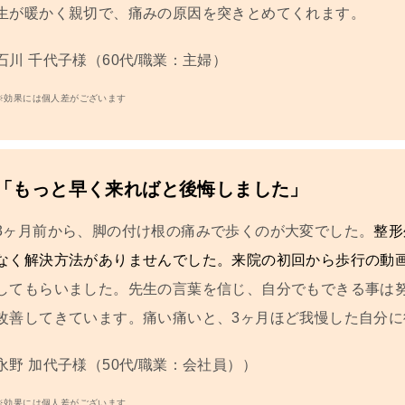
生が暖かく親切で
、痛みの原因を突きとめてくれます。
石川 千代子
様（60代/職業：主婦）
※効果には個人差がございます
「もっと早く来ればと後悔しました」
3ヶ月前から、
脚の付け根の痛み
で歩くのが大変でした。
整形
なく解決方法がありませんでした。来院の初回から歩行の動
してもらいました。先生の言葉を信じ、自分でもできる事は
改善してきています
。痛い痛いと、3ヶ月ほど我慢した自分
永野 加代子
様（50代/職業：会社員））
※効果には個人差がございます