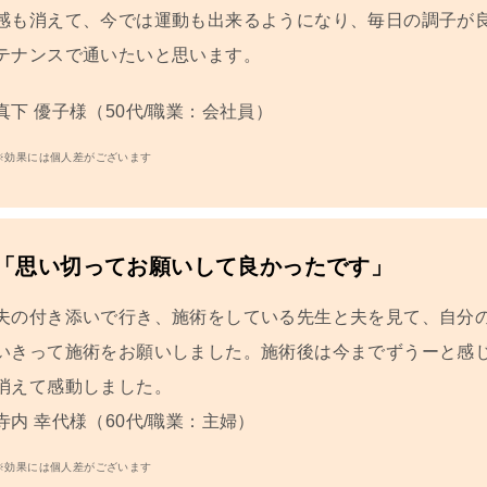
感も消えて、今では運動も出来るようになり、
毎日の調子が
テナンスで通いたいと思います。
真下 優子
様（50代/職業：会社員）
※効果には個人差がございます
「思い切ってお願いして良かったです」
夫の付き添いで行き、施術をしている先生と夫を見て、自分
いきって施術をお願いしました。施術後は今までずうーと感
消えて感動しました。
寺内 幸代
様（60代/職業：主婦）
※効果には個人差がございます