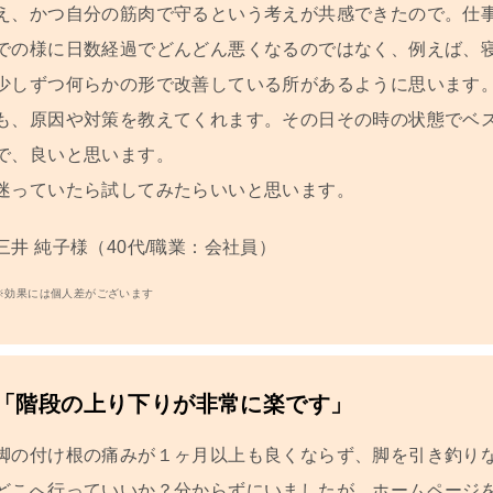
え、かつ自分の筋肉で守るという考えが共感できたので。仕
での様に日数経過でどんどん悪くなるのではなく、例えば、
少しずつ何らかの形で改善している
所があるように思います
も、原因や対策を教えてくれます。その日その時の状態でベ
で、良いと思います。
迷っていたら試してみたらいいと思います。
三井 純子
様（40代/職業：会社員）
※効果には個人差がございます
「階段の上り下りが非常に楽です」
脚の付け根の痛みが１ヶ月以上も良くならず、脚を引き釣り
どこへ行っていいか？分からずにいましたが、ホームページ