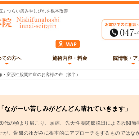
院」つらい痛みやしびれを根本改善
めての方へ
施術内容・料金
院情報・ア
痛・変形性股関節症のお客様の声（後半）
「ながーい苦しみがどんどん晴れていきます」
20代の頃より肩こり、頭痛、先天性股関節脱臼による股関節
たが、骨盤のゆがみに根本的にアプローチをするものではな