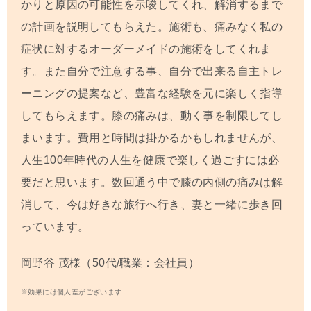
かりと原因の可能性を示唆してくれ、
解消するまで
の計画を説明してもらえた。施術
も、痛みなく私の
症状に対するオーダーメイド
の施術をしてくれま
す。また自分で注意する事、
自分で出来る自主トレ
ーニングの提案など、
豊富な経験を元に楽しく指導
してもらえます。
膝の痛みは、動く事を制限してし
まいます。
費用と時間は掛かるかもしれませんが、
人生100年時代の人生を健康で楽しく過ごす
には必
要だと思います。
数回通う中で膝の内側の痛みは解
消して、
今は好きな旅行へ行き、妻と一緒に歩き
回
っています。
岡野谷 茂
様（50代/職業：会社員）
※効果には個人差がございます